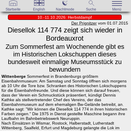
Startseite
English
Nachtmode
Suche
Menü
10.-11.10.2026: Herbstdampf
Der Prignitzer
vom 01.07.2015
Diesellok 114 774 zeigt sich wieder in
Bordeauxrot
Zum Sommerfest am Wochenende gibt es
im Historischen Lokschuppen dieses
bundesweit einmalige Museumsstück zu
bewundern
Wittenberge
Sommerfest in Brandenburgs größtem
Eisenbahnmuseum: Am Samstag und Sonntag öffnen sich morgens
ab 10 Uhr die Tore bzw. Schranken des Historischen Lokschuppens
für die Eisenbahnfreunde. Und diese können sich darauf freuen,
dass der Verein ein Schmuckstück präsentiert, kündigt Dennis
Kathke als stellvertretender Chef des Vereins, der das
Eisenbahnmuseum auf dem ehemaligen Bw-Gelände betreibt, an.
Kathke sagt: "Wir können die Diesellok 114 774 in ihren historischen
Farben zeigen." Die 1975 in Dienst gestellte Maschine begann ihre
Laufbahn im Bahnbetriebswerk Neuruppin.
Nach Einsätzen in Wismar, Rostock, Halberstadt, Lutherstadt
Wittenberg, Saalfeld, Erfurt und Magdeburg gelangte die Lok im