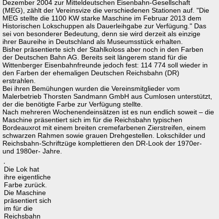
Dezember 2004 zur Mitteldeutschen Eisenbahn-Gesellschaft
(MEG), zählt der Vereinsvize die verschiedenen Stationen auf. "Die
MEG stellte die 1100 KW starke Maschine im Februar 2013 dem
Historischen Lokschuppen als Dauerleihgabe zur Verfügung." Das
sei von besonderer Bedeutung, denn sie wird derzeit als einzige
ihrer Baureihe in Deutschland als Museumsstück erhalten.
Bisher präsentierte sich der Stahlkoloss aber noch in den Farben
der Deutschen Bahn AG. Bereits seit längerem stand für die
Wittenberger Eisenbahnfreunde jedoch fest: 114 774 soll wieder in
den Farben der ehemaligen Deutschen Reichsbahn (DR)
erstrahlen.
Bei ihren Bemühungen wurden die Vereinsmitglieder vom
Malerbetrieb Thorsten Sandmann GmbH aus Cumlosen unterstützt,
der die benötigte Farbe zur Verfügung stellte.
Nach mehreren Wochenendeinsätzen ist es nun endlich soweit – die
Maschine präsentiert sich im für die Reichsbahn typischen
Bordeauxrot mit einem breiten cremefarbenen Zierstreifen, einem
schwarzen Rahmen sowie grauen Drehgestellen. Lokschilder und
Reichsbahn-Schriftzüge komplettieren den DR-Look der 1970er-
und 1980er- Jahre.
Die Lok hat
ihre eigentliche
Farbe zurück.
Die Maschine
präsentiert sich
im für die
Reichsbahn