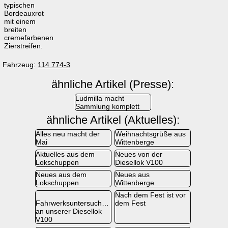
typischen
Bordeauxrot
mit einem
breiten
cremefarbenen
Zierstreifen.
Fahrzeug:
114 774-3
ähnliche Artikel (Presse):
Ludmilla macht
Sammlung komplett
ähnliche Artikel (Aktuelles):
Alles neu macht der
Weihnachtsgrüße aus
Mai
Wittenberge
Aktuelles aus dem
Neues von der
Lokschuppen
Diesellok V100
Neues aus dem
Neues aus
Lokschuppen
Wittenberge
Nach dem Fest ist vor
Fahrwerksuntersuchung
dem Fest
an unserer Diesellok
V100