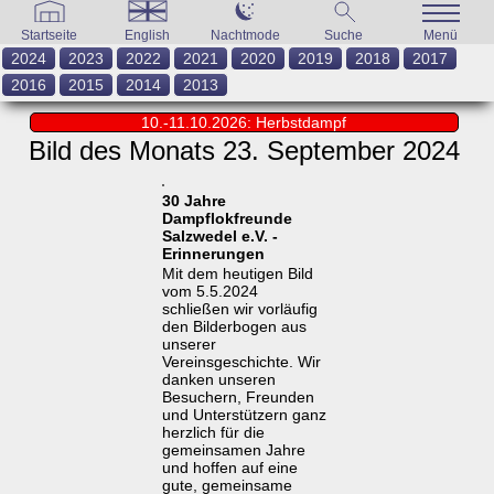
Startseite
English
Nachtmode
Suche
Menü
2024
2023
2022
2021
2020
2019
2018
2017
2016
2015
2014
2013
10.-11.10.2026: Herbstdampf
Bild des Monats 23. September 2024
30 Jahre
Dampflokfreunde
Salzwedel e.V. -
Erinnerungen
Mit dem heutigen Bild
vom 5.5.2024
schließen wir vorläufig
den Bilderbogen aus
unserer
Vereinsgeschichte. Wir
danken unseren
Besuchern, Freunden
und Unterstützern ganz
herzlich für die
gemeinsamen Jahre
und hoffen auf eine
gute, gemeinsame