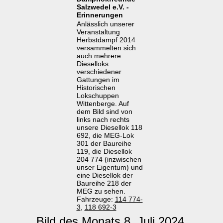
Salzwedel e.V. -
Erinnerungen
Anlässlich unserer
Veranstaltung
Herbstdampf 2014
versammelten sich
auch mehrere
Dieselloks
verschiedener
Gattungen im
Historischen
Lokschuppen
Wittenberge. Auf
dem Bild sind von
links nach rechts
unsere Diesellok 118
692, die MEG-Lok
301 der Baureihe
119, die Diesellok
204 774 (inzwischen
unser Eigentum) und
eine Diesellok der
Baureihe 218 der
MEG zu sehen.
Fahrzeuge:
114 774-
3
,
118 692-3
Bild des Monats 8. Juli 2024