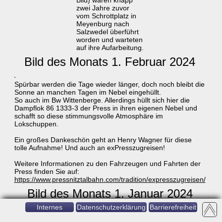
Bild) waren knapp
zwei Jahre zuvor
vom Schrottplatz in
Meyenburg nach
Salzwedel überführt
worden und warteten
auf ihre Aufarbeitung.
Bild des Monats 1. Februar 2024
Spürbar werden die Tage wieder länger, doch noch bleibt die
Sonne an manchen Tagen im Nebel eingehüllt.
So auch im Bw Wittenberge. Allerdings hüllt sich hier die
Dampflok 86 1333-3 der Press in ihren eigenen Nebel und
schafft so diese stimmungsvolle Atmosphäre im
Lokschuppen.
Ein großes Dankeschön geht an Henry Wagner für diese
tolle Aufnahme! Und auch an exPresszugreisen!
Weitere Informationen zu den Fahrzeugen und Fahrten der
Press finden Sie auf:
https://www.pressnitztalbahn.com/tradition/expresszugreisen/
Bild des Monats 1. Januar 2024
Internes
Datenschutzerklärung
Barrierefreiheit
Angesichts der kalten