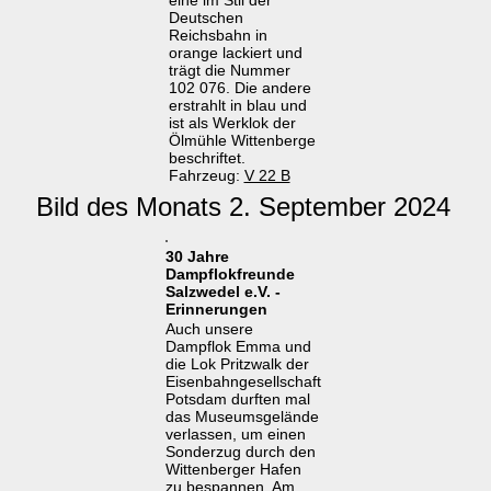
eine im Stil der
Deutschen
Reichsbahn in
orange lackiert und
trägt die Nummer
102 076. Die andere
erstrahlt in blau und
ist als Werklok der
Ölmühle Wittenberge
beschriftet.
Fahrzeug:
V 22 B
Bild des Monats 2. September 2024
30 Jahre
Dampflokfreunde
Salzwedel e.V. -
Erinnerungen
Auch unsere
Dampflok Emma und
die Lok Pritzwalk der
Eisenbahngesellschaft
Potsdam durften mal
das Museumsgelände
verlassen, um einen
Sonderzug durch den
Wittenberger Hafen
zu bespannen. Am