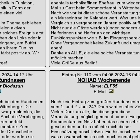
hnik in Funktion,
ebenfalls technikaffinen Ehefrau, zum wieder
nik in Form der
Mal zu Gast beim Sommerdampf in Wittenbe
e einen viel
Nach wie vor ist diese schöne Veranstaltung 
ein Musseintrag im Kalender wert. Was uns 
 im Thema geblieben,
Vergleich zu vergangenen Jahren positiv auffi
elen aktiven
Nicht nur die Gäste werden jünger, sondern 
n solches Ereignis erst
Helferinnen und Helfer an den wichtigen
eben den Loks oder in
Funktionspunkten wie z.B. im Eingangsberei
eingang, am Buffet
Ohne Vergangenheit keine Zukunft und umg
e an ihrem Tun ins
eben!
ärbt positiv ab. Wir
Danke an ALLE, die eine solche Veranstaltun
möglich machen!
rge!
Viele Grüße aus Berlin!
6.2024 14:17 Uhr
Eintrag Nr. 110 vom 04.06.2024 16:04 
Rundnasen
NOHAB Wochenende
t Blodszun
Name:
ELF55
E-Mail:
ch bei den Rundnasen
Noch kein Eintrag zum großen Rundnasentre
ittenberge. Die
vom 1. und 2. Juni 24? Dann wird es aber Zei
n war problemlos, die
Vielen Dank an alle, die diese grandiose
 Auch die Verpflegung,
Veranstaltung möglich gemacht haben. Einig
ren perfekt.
Kommentare im Netz haben das schon sehr 
mmentare. Zum
geschrieben und ich möchte mich dieser
 der Drehscheibe
Einschätzung anschließen: Ein historisches E
 oder wurden sie
was es wahrscheinlich nicht noch einmal geb