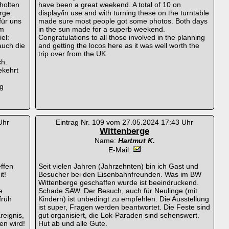
holten
have been a great weekend. A total of 10 on
rge.
display/in use and with turning these on the turntable
für uns
made sure most people got some photos. Both days
im
in the sun made for a superb weekend.
el:
Congratulations to all those involved in the planning
auch die
and getting the locos here as it was well worth the
trip over from the UK.
ch.
ekehrt
g
Uhr
Eintrag Nr. 109 vom 27.05.2024 17:43 Uhr
Wittenberge
Name:
Hartmut K.
E-Mail:
ffen
Seit vielen Jahren (Jahrzehnten) bin ich Gast und
t!
Besucher bei den Eisenbahnfreunden. Was im BW
Wittenberge geschaffen wurde ist beeindruckend.
e
Schade SAW. Der Besuch, auch für Neulinge (mit
früh
Kindern) ist unbedingt zu empfehlen. Die Ausstellung
ist super, Fragen werden beantwortet. Die Feste sind
reignis,
gut organisiert, die Lok-Paraden sind sehenswert.
en wird!
Hut ab und alle Gute.