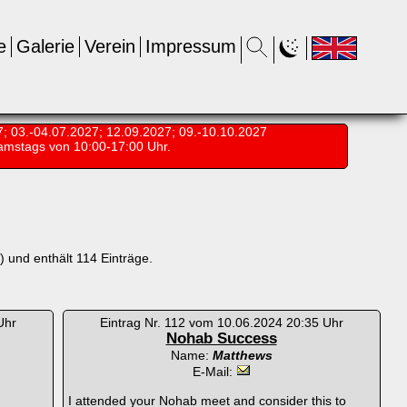
e
Galerie
Verein
Impressum
7; 03.-04.07.2027; 12.09.2027; 09.-10.10.2027
amstags von 10:00-17:00 Uhr.
 und enthält 114 Einträge.
Uhr
Eintrag Nr. 112 vom 10.06.2024 20:35 Uhr
Nohab Success
Name:
Matthews
E-Mail:
I attended your Nohab meet and consider this to