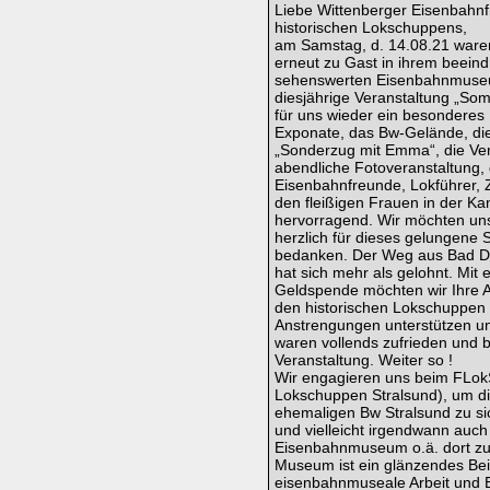
Liebe Wittenberger Eisenbahn
historischen Lokschuppens,
am Samstag, d. 14.08.21 waren
erneut zu Gast in ihrem beein
sehenswerten Eisenbahnmuseu
diesjährige Veranstaltung „S
für uns wieder ein besonderes 
Exponate, das Bw-Gelände, di
„Sonderzug mit Emma“, die Ver
abendliche Fotoveranstaltung, 
Eisenbahnfreunde, Lokführer, Z
den fleißigen Frauen in der Kan
hervorragend. Wir möchten un
herzlich für dieses gelungen
bedanken. Der Weg aus Bad Do
hat sich mehr als gelohnt. Mit e
Geldspende möchten wir Ihre A
den historischen Lokschuppen
Anstrengungen unterstützen un
waren vollends zufrieden und b
Veranstaltung. Weiter so !
Wir engagieren uns beim FLok
Lokschuppen Stralsund), um di
ehemaligen Bw Stralsund zu si
und vielleicht irgendwann auch
Eisenbahnmuseum o.ä. dort zu v
Museum ist ein glänzendes Beis
eisenbahnmuseale Arbeit und