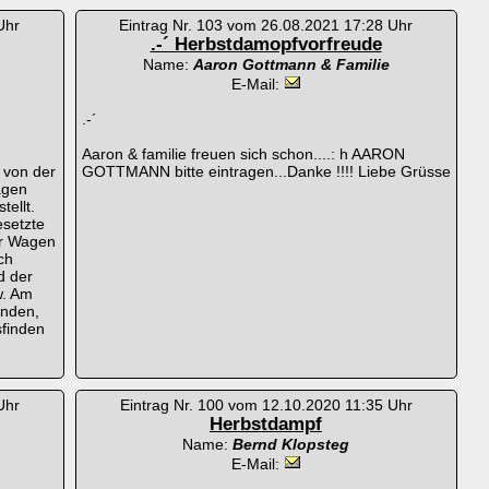
Uhr
Eintrag Nr. 103 vom 26.08.2021 17:28 Uhr
.-´ Herbstdamopfvorfreude
Name:
Aaron Gottmann & Familie
E-Mail:
.-´
Aaron & familie freuen sich schon....: h AARON
von der
GOTTMANN bitte eintragen...Danke !!!! Liebe Grüsse
agen
ellt.
esetzte
er Wagen
ch
d der
w. Am
inden,
sfinden
Uhr
Eintrag Nr. 100 vom 12.10.2020 11:35 Uhr
Herbstdampf
Name:
Bernd Klopsteg
E-Mail: