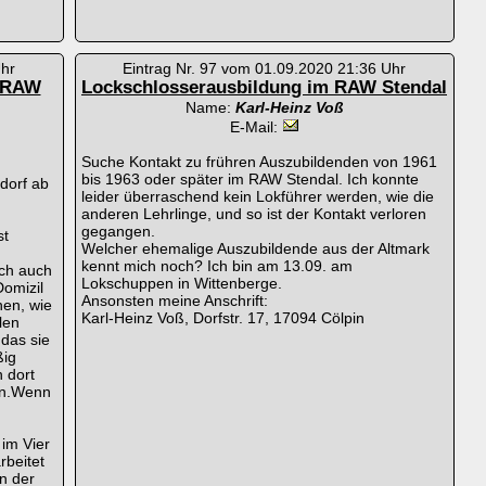
Uhr
Eintrag Nr. 97 vom 01.09.2020 21:36 Uhr
m RAW
Lockschlosserausbildung im RAW Stendal
Name:
Karl-Heinz Voß
E-Mail:
Suche Kontakt zu frühren Auszubildenden von 1961
bis 1963 oder später im RAW Stendal. Ich konnte
dorf ab
leider überraschend kein Lokführer werden, wie die
anderen Lehrlinge, und so ist der Kontakt verloren
gegangen.
st
Welcher ehemalige Auszubildende aus der Altmark
kennt mich noch? Ich bin am 13.09. am
ich auch
Lokschuppen in Wittenberge.
Domizil
Ansonsten meine Anschrift:
hen, wie
Karl-Heinz Voß, Dorfstr. 17, 17094 Cölpin
len
das sie
ßig
 dort
en.Wenn
 im Vier
beitet
n der