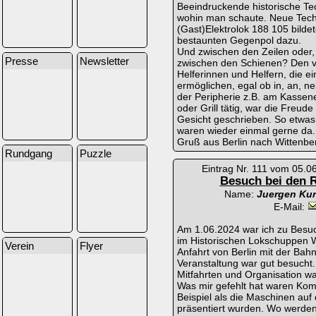
Beeindruckende historische Tec
wohin man schaute. Neue Tech
(Gast)Elektrolok 188 105 bildet
bestaunten Gegenpol dazu.
Und zwischen den Zeilen oder,
Presse
Newsletter
zwischen den Schienen? Den vi
Helferinnen und Helfern, die ei
ermöglichen, egal ob in, an, n
der Peripherie z.B. am Kassen
oder Grill tätig, war die Freud
Gesicht geschrieben. So etwas f
waren wieder einmal gerne da.
Gruß aus Berlin nach Wittenbe
Rundgang
Puzzle
Eintrag Nr. 111 vom 05.0
Besuch bei den 
Name:
Juergen Kur
E-Mail:
Am 1.06.2024 war ich zu Besu
im Historischen Lokschuppen W
Verein
Flyer
Anfahrt von Berlin mit der Bah
Veranstaltung war gut besucht.
Mitfahrten und Organisation wa
Was mir gefehlt hat waren Ko
Beispiel als die Maschinen auf
präsentiert wurden. Wo werden