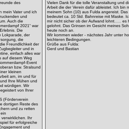
freunde des
Vielen Dank für die tolle Veranstaltung und di
Arbeit die der Verein dafür ableistet. Ich bin m
 mein Vater und ich
meinem Sohn (10) aus Fulda angereist. Das
druckenden und
bedeutet ca. 10 Std. Bahnreise mit Maske. I
m. Auch die
mir nicht sicher ob der Aufwand lohnt...... es 
ommerdampf 2021“ war
gelohnt. Das Grinsen im Gesicht meines Soh
Erlebnis. Die
heute noch an.
e Lokparade, der
Wir kommen wieder - nächstes Jahr unter hof
sorgung, die
leichteren Bedingungen.
die Freundlichkeit der
Grüße aus Fulda:
ugbegleiter und in
Gerd und Bastian
tine, einfach alles war
s auf diesem Weg
e Sommerdampf-Event
beran bzw. Stralsund
iner kleinen
rbeit am, im und für
 und Ihre Mühen und
d würdigen. Wir
egeistert von Ihrer
S (Förderverein
e dortigen Reste des
chern und zu retten
 ein
erwirklichen. Ihr
piel für erfolgreiche
 Engagement und