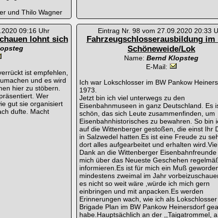
er und Thilo Wagner
9.2020 09:16 Uhr
Eintrag Nr. 98 vom 27.09.2020 20:33 
schauen lohnt sich
Fahrzeugschlosserausbildung i
lopsteg
Schöneweide/Lok
Name:
Bernd Klopsteg
E-Mail:
errückt ist empfehlen,
fzumachen und es wird
Ich war Lokschlosser im BW Pankow Heiners
en hier zu stöbern.
1973.
präsentiert. Wer
Jetzt bin ich viel unterwegs zu den
e gut sie organisiert
Eisenbahnmuseen in ganz Deutschland. Es i
ach dufte. Macht
schön, das sich Leute zusammenfinden, um
Eisenbahnhistorisches zu bewahren. So bin 
auf die Wittenberger gestoßen, die einst Ihr 
in Salzwedel hatten.Es ist eine Freude zu se
dort alles aufgearbeitet und erhalten wird.Vie
Dank an die Wittenberger Eisenbahnfreunde 
mich über das Neueste Geschehen regelmä
informieren.Es ist für mich ein Muß geworden
mindestens zweimal im Jahr vorbeizuschau
es nicht so weit wäre ,würde ich mich gern
einbringen und mit anpacken.Es werden
Erinnerungen wach, wie ich als Lokschlosser
Brigade Plan im BW Pankow Heinersdorf gear
habe.Hauptsächlich an der ,,Taigatrommel, a