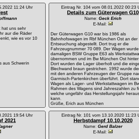
5.2022 11:24 Uhr
Eintrag Nr. 104 vom 08.01.2022 00:23 
fest
Details zum Güterwagen G10
Hoffmann
Name:
Geck Erich
E-Mail:
t hat uns sehr
 ihr aur die Räder
Der Güterwagen G10 war bis 1986 als
enkt, wie es vor 10
Bahnhofswagen im Rbf München Ost an der
Entseuchung abgestellt. Dort trug er die
Fahrzeugnummer 70 089. Der Wagen wurde 
damaligen BSW Gruppe E63 als Werkstattw
übernommen und im Bw München Ost hinterst
s aus Schwerin
Dort wurden die Lager überholt und die eing
Blechwand braun gestrichen. 1992 wurde d
mit den anderen Fahrzeugen der Gruppe na
Garmisch-Partenkirchen überführt. Dort stan
Wagen als Lager- und Werkstattwagen im B
Rahmen des Wagens sind Jahreszahlen zu f
welche ungefähr das Herstellungsjahr herau
kann.
Grüße, Erich aus München
8.2021 19:54 Uhr
Eintrag Nr. 101 vom 13.10.2020 11:23 
f 2021
Herbstdampf 10.10.2020
Wagner
Name:
Gerd Balzer
E-Mail: