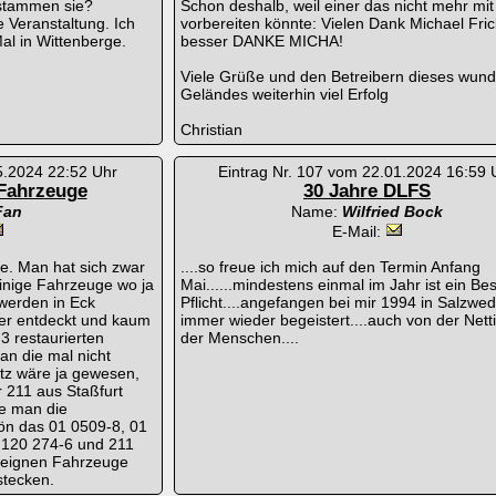
 stammen sie?
Schon deshalb, weil einer das nicht mehr mit
 Veranstaltung. Ich
vorbereiten könnte: Vielen Dank Michael Fric
al in Wittenberge.
besser DANKE MICHA!
Viele Grüße und den Betreibern dieses wund
Geländes weiterhin viel Erfolg
Christian
5.2024 22:52 Uhr
Eintrag Nr. 107 vom 22.01.2024 16:59 
 Fahrzeuge
30 Jahre DLFS
Fan
Name:
Wilfried Bock
E-Mail:
e. Man hat sich zwar
....so freue ich mich auf den Termin Anfang
inige Fahrzeuge wo ja
Mai......mindestens einmal im Jahr ist ein Be
werden in Eck
Pflicht....angefangen bei mir 1994 in Salzwed
er entdeckt und kaum
immer wieder begeistert....auch von der Netti
 3 restaurierten
der Menschen....
n die mal nicht
atz wäre ja gewesen,
 211 aus Staßfurt
te man die
ön das 01 0509-8, 01
 120 274-6 und 211
 eignen Fahrzeuge
tecken.