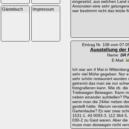
eingesetzt, aus welchen Land
Ansonsten eine sehr gelungene
Gästebuch
Impressum
war bestimmt nicht das letzte M
Eintrag Nr. 108 vom 07.0
Ausstellung der
Name:
DR 
E-Mail:
Ich war am 4 Mai in Wittenberg
sehr viel Mühe gegeben. Nur e
sehr schön restauriert wurden 
getrennt das man sie nur schw
fotografieren kann. Wie zb. die
Triebwagen Beiwagen. Kann ma
neben einander aufstellen? Pl
wenn man die 244er neben der
gestellt hätte. Warum versteck
Gartenlaube? Es war zwar sch
1531-1, 44 0093-3, 112 364-5,
030-2 zu Gast waren. Aber die
muss man deswegen nicht vers