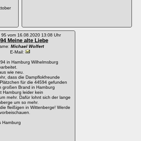
ktober
. 95 vom 16.08.2020 13:08 Uhr
94 Meine alte Liebe
ame:
Michael Wolfert
E-Mail:
594 in Hamburg Wilhelmsburg
arbeitet.
aus wie neu.
ehr, dass die Dampflokfreunde
 Plätzchen für die 44594 gefunden
n großen Brand in Hamburg
t Hamburg leider kein
 mehr. Dafür lohnt sich der lange
nberge um so mehr.
ie fleißigen in Wittenberge! Werde
 vorbeischauen.
s Hamburg