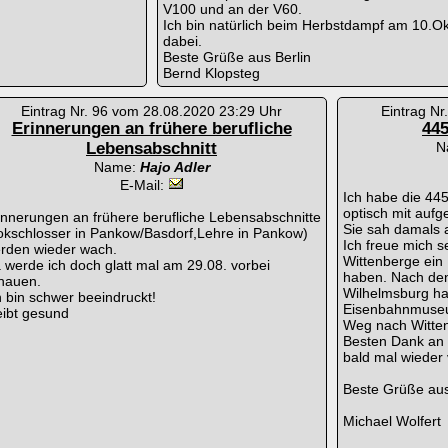
V100 und an der V60.
Ich bin natürlich beim Herbstdampf am 10.O
dabei.
Beste Grüße aus Berlin
Bernd Klopsteg
Eintrag Nr. 96 vom 28.08.2020 23:29 Uhr
Eintrag Nr
Erinnerungen an frühere berufliche
445
Lebensabschnitt
N
Name:
Hajo Adler
E-Mail:
Ich habe die 44
optisch mit aufge
innerungen an frühere berufliche Lebensabschnitte
Sie sah damals 
okschlosser in Pankow/Basdorf,Lehre in Pankow)
Ich freue mich s
rden wieder wach.
Wittenberge ein
 werde ich doch glatt mal am 29.08. vorbei
haben. Nach de
hauen.
Wilhelmsburg ha
h bin schwer beeindruckt!
Eisenbahnmuseum
eibt gesund
Weg nach Witte
Besten Dank an d
bald mal wieder
Beste Grüße au
Michael Wolfert