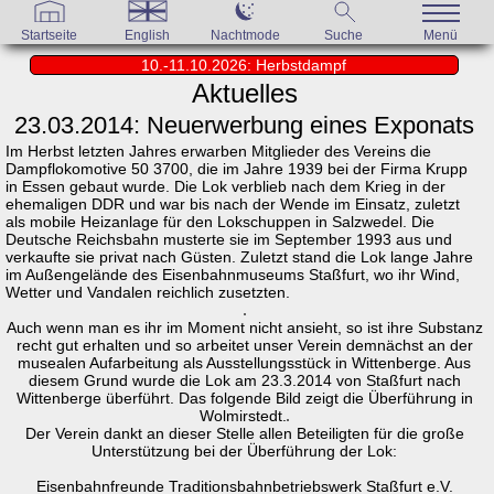
Startseite
English
Nachtmode
Suche
Menü
10.-11.10.2026: Herbstdampf
Aktuelles
23.03.2014: Neuerwerbung eines Exponats
Im Herbst letzten Jahres erwarben Mitglieder des Vereins die
Dampflokomotive 50 3700, die im Jahre 1939 bei der Firma Krupp
in Essen gebaut wurde. Die Lok verblieb nach dem Krieg in der
ehemaligen DDR und war bis nach der Wende im Einsatz, zuletzt
als mobile Heizanlage für den Lokschuppen in Salzwedel. Die
Deutsche Reichsbahn musterte sie im September 1993 aus und
verkaufte sie privat nach Güsten. Zuletzt stand die Lok lange Jahre
im Außengelände des Eisenbahnmuseums Staßfurt, wo ihr Wind,
Wetter und Vandalen reichlich zusetzten.
Auch wenn man es ihr im Moment nicht ansieht, so ist ihre Substanz
recht gut erhalten und so arbeitet unser Verein demnächst an der
musealen Aufarbeitung als Ausstellungsstück in Wittenberge. Aus
diesem Grund wurde die Lok am 23.3.2014 von Staßfurt nach
Wittenberge überführt. Das folgende Bild zeigt die Überführung in
Wolmirstedt.
Der Verein dankt an dieser Stelle allen Beteiligten für die große
Unterstützung bei der Überführung der Lok:
Eisenbahnfreunde Traditionsbahnbetriebswerk Staßfurt e.V.