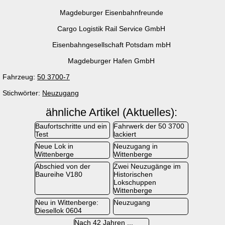
Magdeburger Eisenbahnfreunde
Cargo Logistik Rail Service GmbH
Eisenbahngesellschaft Potsdam mbH
Magdeburger Hafen GmbH
Fahrzeug:
50 3700-7
Stichwörter:
Neuzugang
ähnliche Artikel (Aktuelles):
Baufortschritte und ein
Fahrwerk der 50 3700
Test
lackiert
Neue Lok in
Neuzugang in
Wittenberge
Wittenberge
Abschied von der
Zwei Neuzugänge im
Baureihe V180
Historischen
Lokschuppen
Wittenberge
Neu in Wittenberge:
Neuzugang
Diesellok 0604
Nach 42 Jahren ...